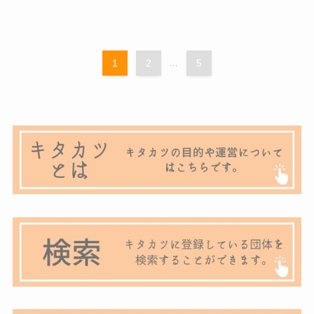
1
2
...
5