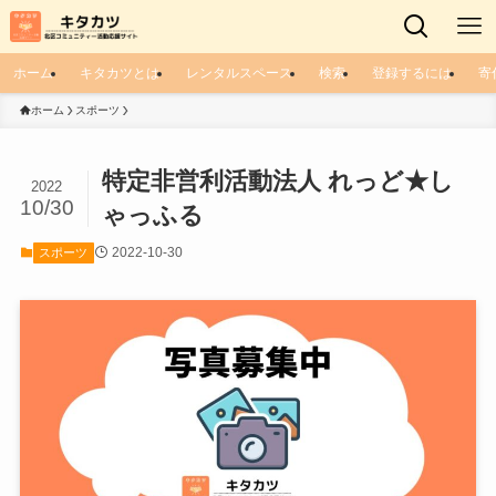
ホーム
キタカツとは
レンタルスペース
検索
登録するには
寄
ホーム
スポーツ
特定非営利活動法人 れっど★し
2022
10/30
ゃっふる
2022-10-30
スポーツ