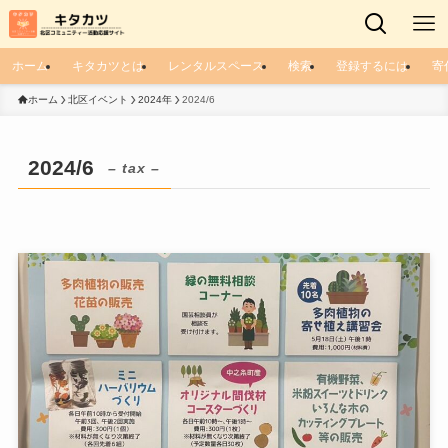
ホーム
キタカツとは
レンタルスペース
検索
登録するには
寄
ホーム
北区イベント
2024年
2024/6
2024/6
– tax –