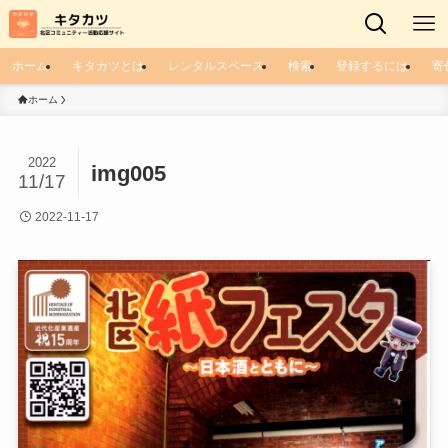
ホーム
キタカツとは
レンタルスペース
検索
登録するには
寄
ホーム
2022
img005
11/17
2022-11-17