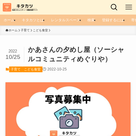
ホーム
キタカツとは
レンタルスペース
検索
登録するには
寄
ホーム
子育て
こども食堂
かあさんの夕めし屋（ソーシャ
2022
10/25
ルコミュニティめぐりや）
2022-10-25
子育て
こども食堂