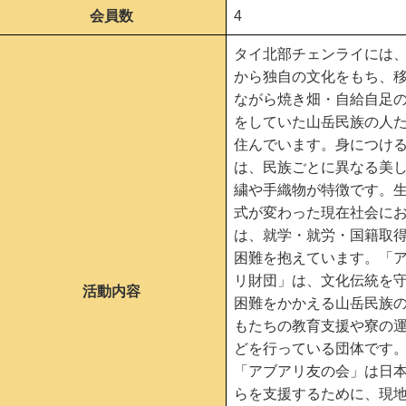
会員数
4
タイ北部チェンライには
から独自の文化をもち、
ながら焼き畑・自給自足
をしていた山岳民族の人
住んでいます。身につけ
は、民族ごとに異なる美
繍や手織物が特徴です。
式が変わった現在社会に
は、就学・就労・国籍取
困難を抱えています。「
リ財団」は、文化伝統を
活動内容
困難をかかえる山岳民族
もたちの教育支援や寮の
どを行っている団体です
「アブアリ友の会」は日
らを支援するために、現