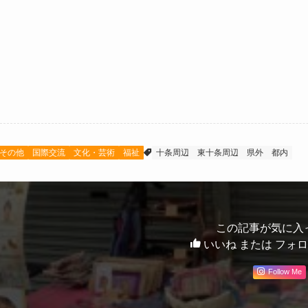
その他
国際交流
文化・芸術
福祉
十条周辺
東十条周辺
県外
都内
この記事が気に入
いいね または フォ
Follow Me