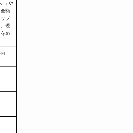
ルシェや
を全額
ョップ
い、現
りをめ
都内