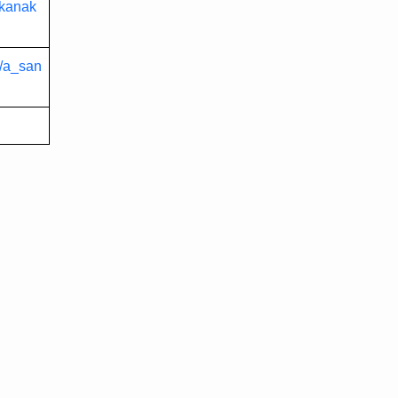
/kanak
m/a_san