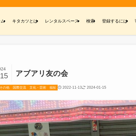
ーム
キタカツとは
レンタルスペース
検索
登録するには
024
アブアリ友の会
/15
2022-11-13
2024-01-15
その他
国際交流
文化・芸術
福祉