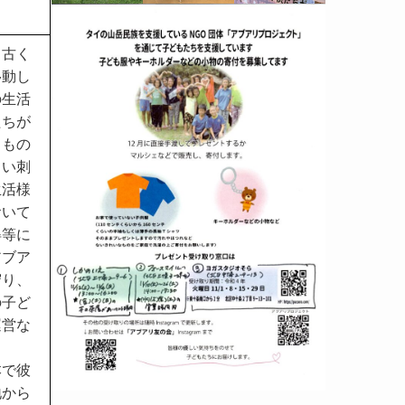
、古く
移動し
の生活
たちが
るもの
しい刺
生活様
おいて
得等に
アブア
守り、
の子ど
運営な
。
本で彼
地から