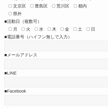
文京区
豊島区
荒川区
都内
県外
■活動日（複数可）
月
火
水
木
金
土
日
■電話番号（ハイフン無しで入力）
■メールアドレス
■LINE
■Facebook