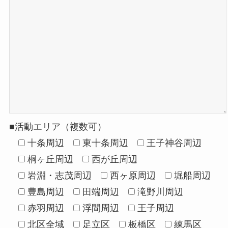
■活動エリア（複数可）
十条周辺
東十条周辺
王子神谷周辺
桐ヶ丘周辺
西が丘周辺
岩淵・志茂周辺
西ヶ原周辺
堀船周辺
豊島周辺
田端周辺
滝野川周辺
赤羽周辺
浮間周辺
王子周辺
北区全域
足立区
板橋区
練馬区