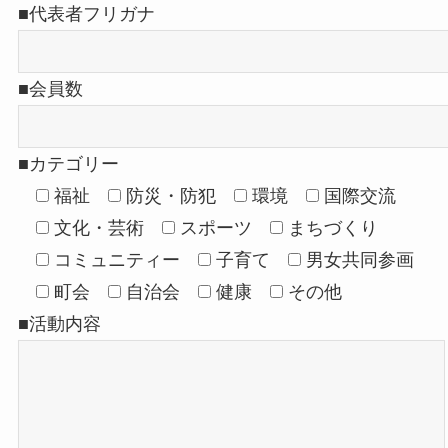
■代表者フリガナ
■会員数
■カテゴリー
福祉
防災・防犯
環境
国際交流
文化・芸術
スポーツ
まちづくり
コミュニティー
子育て
男女共同参画
町会
自治会
健康
その他
■活動内容