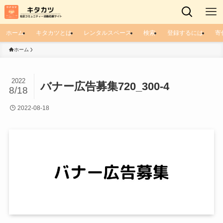
ホーム
キタカツとは
レンタルスペース
検索
登録するには
寄
ホーム
2022
バナー広告募集720_300-4
8/18
2022-08-18